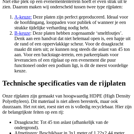
Niet elke plek op een evenemententerrein hoeft er even strak uit te
zien. Daarom maken wij onderscheid tussen twee type rijplaten:
A-keuze:
Deze platen zijn perfect geproduceerd. Ideaal voor
de hoofdingang, looppaden voor publiek of wanneer je een
strakke tijdelijke verharding nodig hebt.
B-keuze
: Deze platen hebben zogenaamde ‘smeltfoutjes’.
Denk aan een handvat dat niet helemaal open is, een hapje uit
de rand of een oppervlakkige scheur. Voor de draagkracht
maakt dit niets uit; ze kunnen nog steeds die aslast van 45 ton
aan. Voor een backstage-terrein, een parkeerplaats voor
leveranciers of een rijplaat op een evenement die puur
functioneel onder een podium ligt, is dit de meest voordelige
keuze.
Technische specificaties van de rijplaten
Onze rijplaten zijn gemaakt van hoogwaardig HDPE (High Density
Polyethyleen). Dit materiaal is niet alleen beresterk, maar ook
duurzaam. Het rot niet, roest niet en is volledig recyclebaar. Hier zijn
de belangrijkste feiten op een rij:
Draagkracht: Tot 45 ton aslast (afhankelijk van de
ondergrond).
Afmetingen: Beschikbaar in 3x1 meter of 1.22x2.44 meter.