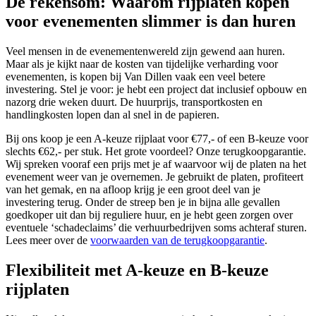
De rekensom: Waarom rijplaten kopen
voor evenementen slimmer is dan huren
Veel mensen in de evenementenwereld zijn gewend aan huren.
Maar als je kijkt naar de kosten van tijdelijke verharding voor
evenementen, is kopen bij Van Dillen vaak een veel betere
investering. Stel je voor: je hebt een project dat inclusief opbouw en
nazorg drie weken duurt. De huurprijs, transportkosten en
handlingkosten lopen dan al snel in de papieren.
Bij ons koop je een A-keuze rijplaat voor €77,- of een B-keuze voor
slechts €62,- per stuk. Het grote voordeel? Onze terugkoopgarantie.
Wij spreken vooraf een prijs met je af waarvoor wij de platen na het
evenement weer van je overnemen. Je gebruikt de platen, profiteert
van het gemak, en na afloop krijg je een groot deel van je
investering terug. Onder de streep ben je in bijna alle gevallen
goedkoper uit dan bij reguliere huur, en je hebt geen zorgen over
eventuele ‘schadeclaims’ die verhuurbedrijven soms achteraf sturen.
Lees meer over de
voorwaarden van de terugkoopgarantie
.
Flexibiliteit met A-keuze en B-keuze
rijplaten