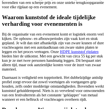
bovendien van een scherpe prijs en onze unieke terugkoopgarantie
voor elke rijplaat op een evenement.
Waarom kunststof de ideale tijdelijke
verharding voor evenementen is
Bij de organisatie van een evenement komt er logistiek enorm veel
kijken. De opbouw- en afbouwperiodes zijn vaak kort en strak
gepland. Je wilt dan niet afhankelijk zijn van zware kranen of dure
vrachtwagens met een autolaadkraan om zware stalen platen te
leggen en het proces vertragen. Onze
HDPE kunststof rijplaten
bieden hier de uitkomst. Met een gewicht van circa 55 kg per stuk
kun je ze met twee personen handmatig leggen. Dit bespaart niet
alleen tijd, maar ook aanzienlijke kosten voor de inzet van zwaar
materieel.
Daarnaast is veiligheid een topprioriteit. Het dubbelzijdige antislip
profiel zorgt ervoor dat zowel voertuigen als voetgangers grip
houden, zelfs onder modderige omstandigheden. Bovendien werkt
kunststof geluiddempend. Niets is zo vervelend voor omwonenden
van een festivalterrein als het constante ‘geklapper’ van metaal
wanneer er een heftruck of vrachtwagen overheen rijdt.